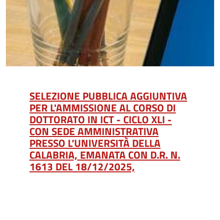
SELEZIONE PUBBLICA AGGIUNTIVA
PER L'AMMISSIONE AL CORSO DI
DOTTORATO IN ICT - CICLO XLI -
CON SEDE AMMINISTRATIVA
PRESSO L’UNIVERSITÀ DELLA
CALABRIA, EMANATA CON D.R. N.
1613 DEL 18/12/2025,