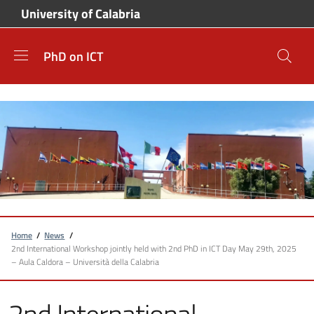
Skip to main content
Skip to footer content
University of Calabria
PhD on ICT
Breadcrumb
Home
/
News
/
2nd International Workshop jointly held with 2nd PhD in ICT Day May 29th, 2025
– Aula Caldora – Università della Calabria